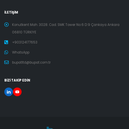
İLETİŞİM
Konutkent Mah. 3028. Cad. SMK Tower No:6 D:9 Çankaya Ankara
06810 TÜRKIYE
+903124177653
WhatsApp
bupatltd@bupat.com.tr
BİZİ TAKİP EDİN