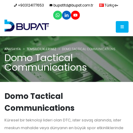
+903124177653
bupatltd@bupat.com.tr
Türkçe
ANASAYFA
TEMSİLCİLİKLERİMİZ
DOMO TACTICAL COMMUNICATIONS
Domo Tactical
Communications
Domo Tactical
Communications
Küresel bir teknoloji lideri olan DTC, ister savaş alanında, ister
meskun mahalde veya dünyanın en büyük spor etkinliklerinde