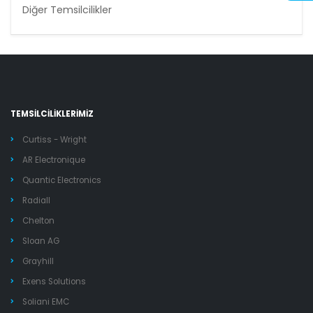
Diğer Temsilcilikler
TEMSİLCİLİKLERİMİZ
Curtiss - Wright
AR Electronique
Quantic Electronics
Radiall
Chelton
Sloan AG
Grayhill
Exens Solutions
Soliani EMC