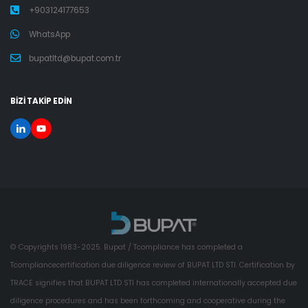
+903124177653
WhatsApp
bupatltd@bupat.com.tr
BİZİ TAKİP EDİN
© Copyrights 1983-2025. Bupat / Tcompliance has completed a
Tcompliancecertification due diligence review of BUPAT LTD STI. Certification by
TRACE signifies that BUPAT LTD STI has completed internationally accepted due
diligence procedures and has been forthcoming and cooperative during the