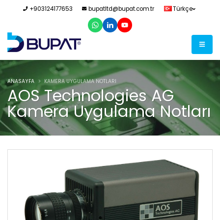
+903124177653
bupatltd@bupat.com.tr
Türkçe
ANASAYFA
KAMERA UYGULAMA NOTLARI
AOS Technologies AG
Kamera Uygulama Notları