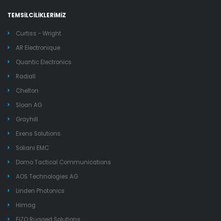
TEMSİLCİLİKLERİMİZ
Curtiss - Wright
AR Electronique
Quantic Electronics
Radiall
Chelton
Sloan AG
Grayhill
Exens Solutions
Soliani EMC
Domo Tactical Communications
AOS Technologies AG
Linden Photonics
Himag
EIZO Rugged Solutions