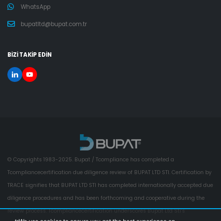
WhatsApp
bupatltd@bupat.com.tr
BİZİ TAKİP EDİN
© Copyrights 1983-2025. Bupat / Tcompliance has completed a
Tcompliancecertification due diligence review of BUPAT LTD STI. Certification by
TRACE signifies that BUPAT LTD STI has completed internationally accepted due
diligence procedures and has been forthcoming and cooperative during the
review process. Tcompliancecertification underscores Bupat Ltd Sti's