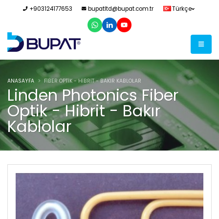
+903124177653
bupatltd@bupat.com.tr
Türkçe
ANASAYFA
FIBER OPTIK - HIBRIT - BAKIR KABLOLAR
Linden Photonics Fiber
Optik - Hibrit - Bakır
Kablolar