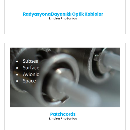
Radyasyona Dayanıklı Optik Kablolar
Linden Photonics
Patchcords
Linden Photonics