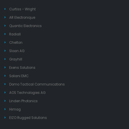
Curtiss - Wright
AR Electronique
Quantic Electronics
Radiall
Chelton
Sloan AG
Grayhill
Exens Solutions
Soliani EMC
Domo Tactical Communications
AOS Technologies AG
Linden Photonics
Himag
EIZO Rugged Solutions