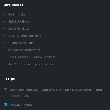
HIZLI LİNKLER
Hakkımızda
Gizlilik Politikası
Çerez Politikası
KVKK Aydınlatma Metni
Kullanım Koşulları
Veri İşleme Anlaşması
Kabul Edilebilir Kullanım Politikası
Veri Sorumlusu Başvuru Formu
İLETİŞİM
Konutkent Mah. 3028. Cad. SMK Tower No:6 D:9 Çankaya Ankara
06810 TÜRKIYE
+903124177653