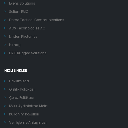
Exens Solutions
Soliani EMC
Domo Tactical Communications
AOS Technologies AG
Linden Photonics
Himag
EIZO Rugged Solutions
HIZLI LİNKLER
Hakkımızda
Gizlilik Politikası
Çerez Politikası
KVKK Aydınlatma Metni
Kullanım Koşulları
Veri İşleme Anlaşması