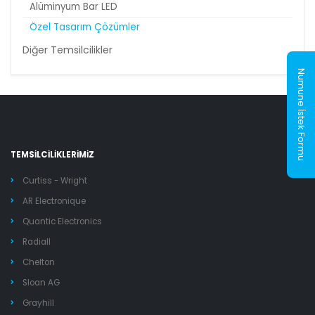
Alüminyum Bar LED
Özel Tasarım Çözümler
Diğer Temsilcilikler
Numune İstek Formu
TEMSİLCİLİKLERİMİZ
Curtiss - Wright
AR Electronique
Quantic Electronics
Radiall
Chelton
Sloan AG
Grayhill