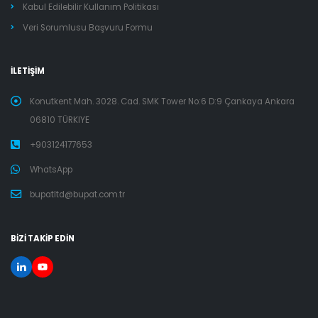
Kabul Edilebilir Kullanım Politikası
Veri Sorumlusu Başvuru Formu
İLETİŞİM
Konutkent Mah. 3028. Cad. SMK Tower No:6 D:9 Çankaya Ankara
06810 TÜRKIYE
+903124177653
WhatsApp
bupatltd@bupat.com.tr
BİZİ TAKİP EDİN