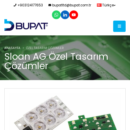
+903124177653
bupatltd@bupat.com.tr
Türkçe
ANASAYFA
ÖZEL TASARIM ÇÖZÜMLER
Sloan AG Özel Tasarım
Çözümler