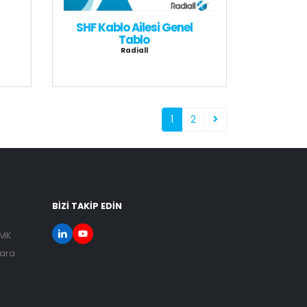
SHF Kablo Ailesi Genel
Tablo
Radiall
1
2
BİZİ TAKİP EDİN
SMK
kara