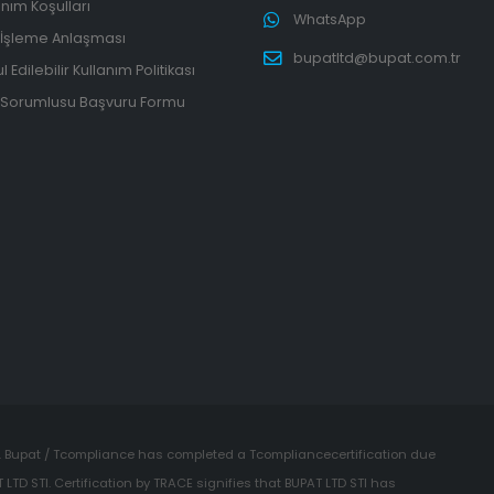
anım Koşulları
WhatsApp
 İşleme Anlaşması
bupatltd@bupat.com.tr
 Edilebilir Kullanım Politikası
 Sorumlusu Başvuru Formu
 Bupat / Tcompliance has completed a Tcompliancecertification due
 LTD STI. Certification by TRACE signifies that BUPAT LTD STI has