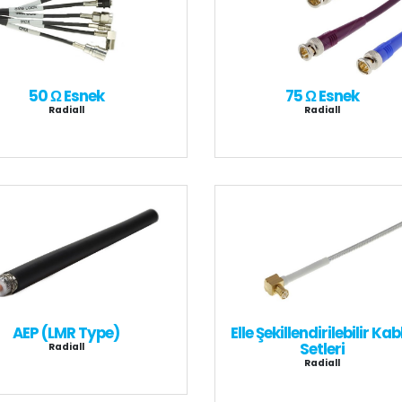
50 Ω Esnek
75 Ω Esnek
Radiall
Radiall
AEP (LMR Type)
Elle Şekillendirilebilir Kab
Setleri
Radiall
Radiall