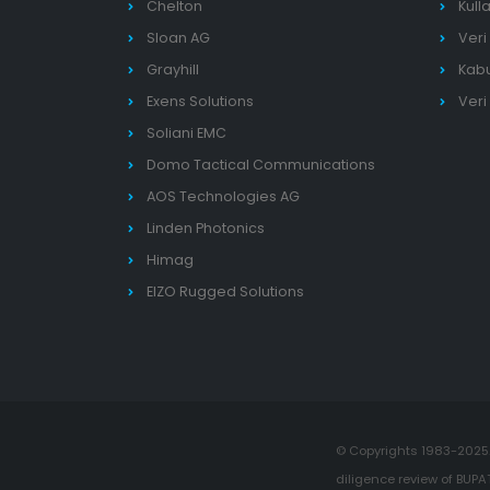
Chelton
Kull
Sloan AG
Veri
Grayhill
Kabul
Exens Solutions
Veri
Soliani EMC
Domo Tactical Communications
AOS Technologies AG
Linden Photonics
Himag
EIZO Rugged Solutions
© Copyrights 1983-2025.
diligence review of BUPAT