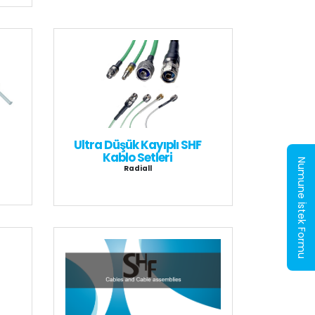
Ultra Düşük Kayıplı SHF
Kablo Setleri
Numune İstek Formu
Radiall