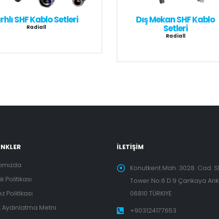
ırhlı SHF Kablo Setleri
Dış Mekan SHF Kablo
Setleri
Radiall
Radiall
LİNKLER
İLETİŞİM
kımızda
Konutkent Mah. 3028. Cad. 
lik Politikası
Tower No:6 D:9 Çankaya An
z Politikası
06810 TÜRKIYE
 Aydınlatma Metni
+903124177653