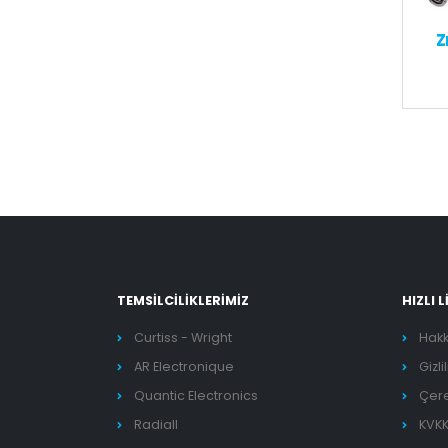
Z
TEMSİLCİLİKLERİMİZ
HIZLI 
Curtiss - Wright
Hak
AR Electronique
Gizli
Quantic Electronics
Çere
Radiall
KVKK