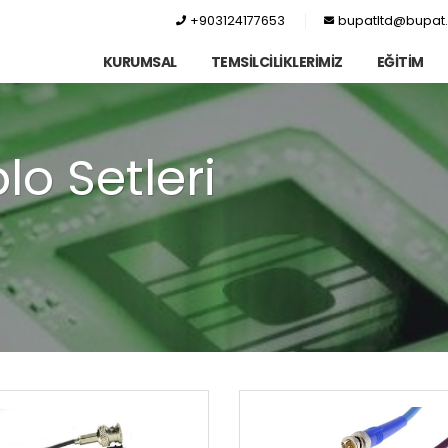
+903124177653
bupatltd@bupat.
KURUMSAL
TEMSİLCİLİKLERİMİZ
EĞİTİM
lo Setleri