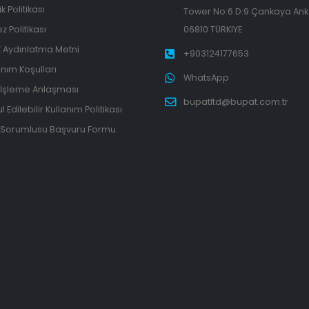
lik Politikası
Tower No:6 D:9 Çankaya An
z Politikası
06810 TÜRKIYE
 Aydınlatma Metni
+903124177653
anım Koşulları
WhatsApp
 İşleme Anlaşması
bupatltd@bupat.com.tr
 Edilebilir Kullanım Politikası
 Sorumlusu Başvuru Formu