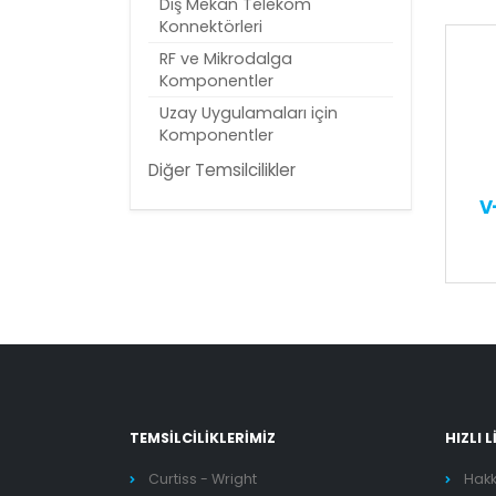
Dış Mekan Telekom
Konnektörleri
RF ve Mikrodalga
Komponentler
Uzay Uygulamaları için
Komponentler
Diğer Temsilcilikler
V
TEMSİLCİLİKLERİMİZ
HIZLI 
Curtiss - Wright
Hak