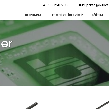
+903124177653
bupatltd@bupat.
KURUMSAL
TEMSİLCİLİKLERİMİZ
EĞİTİM
ler