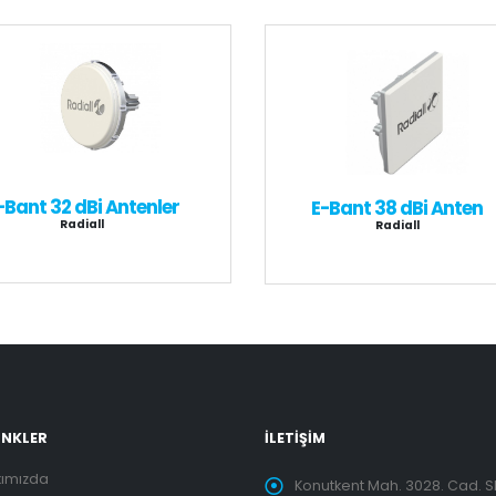
-Bant 32 dBi Antenler
E-Bant 38 dBi Anten
Radiall
Radiall
LİNKLER
İLETİŞİM
kımızda
Konutkent Mah. 3028. Cad. 