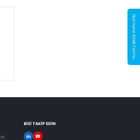
Numune İstek Formu
BİZİ TAKİP EDİN
SMK