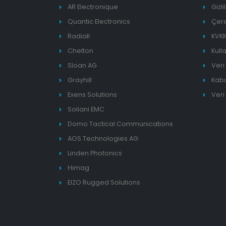
AR Electronique
Gizli
Quantic Electronics
Çere
Radiall
KVKK
Chelton
Kull
Sloan AG
Veri
Grayhill
Kabul
Exens Solutions
Veri
Soliani EMC
Domo Tactical Communications
AOS Technologies AG
Linden Photonics
Himag
EIZO Rugged Solutions