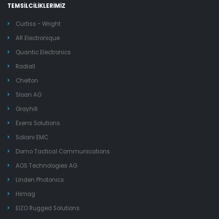
TEMSİLCİLİKLERİMİZ
Curtiss - Wright
AR Electronique
Quantic Electronics
Radiall
Chelton
Sloan AG
Grayhill
Exens Solutions
Soliani EMC
Domo Tactical Communications
AOS Technologies AG
Linden Photonics
Himag
EIZO Rugged Solutions