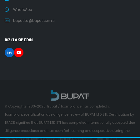
WhatsApp
bupatltd@bupat.com.tr
BİZİ TAKİP EDİN
© Copyrights 1983-2025. Bupat / Tcompliance has completed a
Tcompliancecertification due diligence review of BUPAT LTD STI. Certification by
TRACE signifies that BUPAT LTD STI has completed internationally accepted due
diligence procedures and has been forthcoming and cooperative during the
review process. Tcompliancecertification underscores Bupat Ltd Sti's