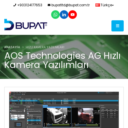
+903124177653
bupatltd@bupat.com.tr
Türkçe
ANASAYFA
HIZLI KAMERA YAZILIMLARI
AOS Technologies AG Hızlı
Kamera Yazılımları